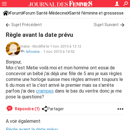
Forum
Forum Santé-Médecine
Santé féminine et grossesse
Tomber enceinte
Sujet Précédent
Sujet Suivant
Règle avant la date prévu
matie
-
Modifié le 1 nov. 2015 à 13:12
lafouine.
-
1 nov. 2015 à 14:52
Bonjour,
Moi c'est Matie voilà moi et mon homme ont essai de
concevoir un bébé j'ai déjà une fille de 5 ans je suis règles
comme une horloge suisse mes règles arrivent toujours le
6 du mois et la c'est arrivé le premier mais sa s'arrête
parfois j'ai des
crampes
dans le bas du ventre donc je me
pose la questions?
Répondre (1)
Partager
A voir également:
Règle avant la date prévu