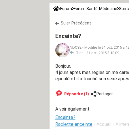
Forum
Forum Santé-Médecine
Santé
Sujet Précédent
Enceinte?
NDOYE
-
Modifié le 31 oct. 2015 à 1
Tina -
31 oct. 2015 à 18:09
Bonjour,
4 jours apres mes regles on me care
ejaculé et il a touché son sexe apres
Répondre (1)
Partager
A voir également:
Enceinte?
Raclette enceinte
- Accueil - Alime