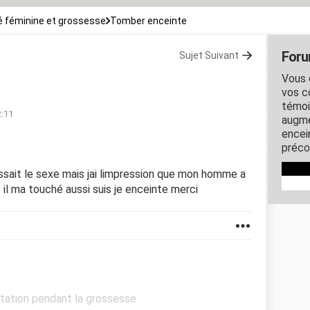
 féminine et grossesse
Tomber enceinte
Foru
Sujet Suivant
Vous 
vos c
témoi
2:11
augme
encein
préco
ssait le sexe mais jai limpression que mon homme a
 il ma touché aussi suis je enceinte merci
ntation pendant la grossesse