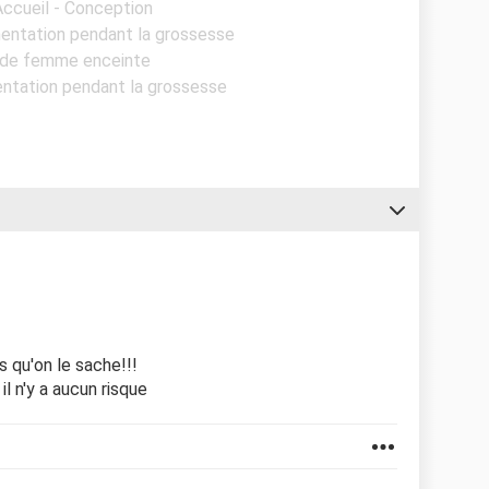
Accueil - Conception
imentation pendant la grossesse
s de femme enceinte
mentation pendant la grossesse
qu'on le sache!!!
l n'y a aucun risque