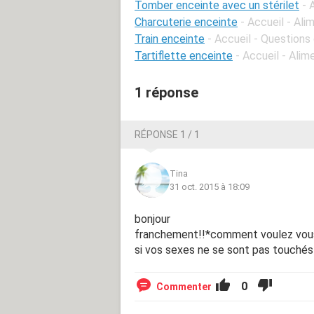
Tomber enceinte avec un stérilet
- 
Charcuterie enceinte
- Accueil - Al
Train enceinte
- Accueil - Question
Tartiflette enceinte
- Accueil - Ali
1 réponse
RÉPONSE 1 / 1
Tina
31 oct. 2015 à 18:09
bonjour
franchement!!*comment voulez vous 
si vos sexes ne se sont pas touchés i
0
Commenter