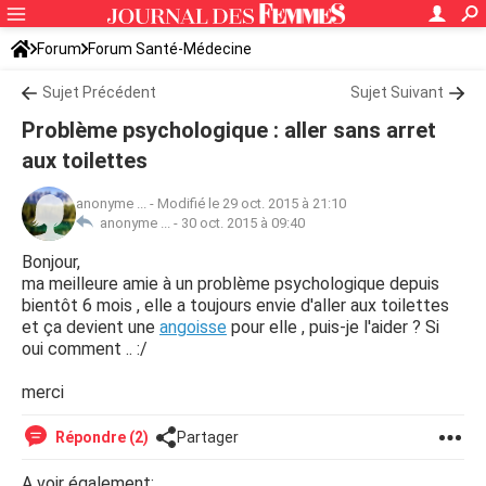
Forum
Forum Santé-Médecine
Symptômes et maladies courantes
Sujet Précédent
Sujet Suivant
Problème psychologique : aller sans arret
aux toilettes
anonyme ...
-
Modifié le 29 oct. 2015 à 21:10
anonyme ... -
30 oct. 2015 à 09:40
Bonjour,
ma meilleure amie à un problème psychologique depuis
bientôt 6 mois , elle a toujours envie d'aller aux toilettes
et ça devient une
angoisse
pour elle , puis-je l'aider ? Si
oui comment .. :/
merci
Répondre (2)
Partager
A voir également: