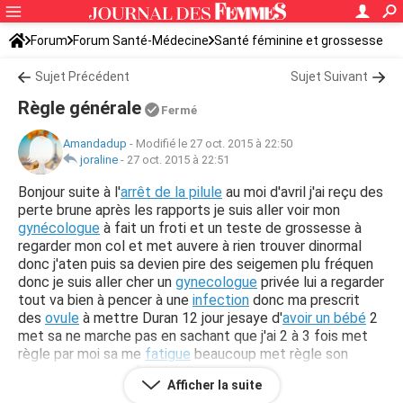
Forum
Forum Santé-Médecine
Santé féminine et grossesse
Tomber enceinte
Sujet Précédent
Sujet Suivant
Règle générale
Fermé
Amandadup
-
Modifié le 27 oct. 2015 à 22:50
joraline
-
27 oct. 2015 à 22:51
Bonjour suite à l'
arrêt de la pilule
au moi d'avril j'ai reçu des
perte brune après les rapports je suis aller voir mon
gynécologue
à fait un froti et un teste de grossesse à
regarder mon col et met auvere à rien trouver dinormal
donc j'aten puis sa devien pire des seigemen plu fréquen
donc je suis aller cher un
gynecologue
privée lui a regarder
tout va bien à pencer à une
infection
donc ma prescrit
des
ovule
à mettre Duran 12 jour jesaye d'
avoir un bébé
2
met sa ne marche pas en sachant que j'ai 2 à 3 fois met
règle par moi sa me
fatigue
beaucoup met règle son
abondante et des fois j'ai des morceaux aussi donc
Afficher la suite
j'aimerais savoir s'il y aurait quelqu'un qui et déjà passer