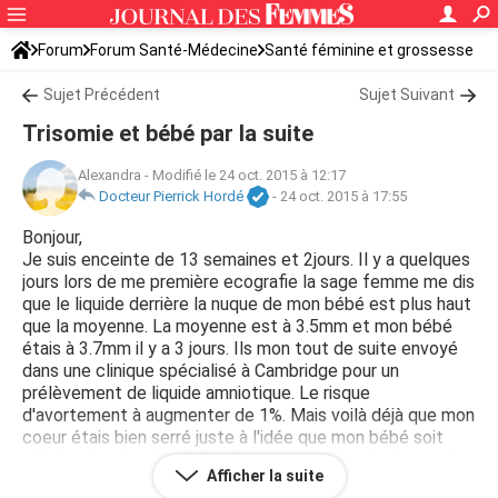
Forum
Forum Santé-Médecine
Santé féminine et grossesse
Sujet Précédent
Sujet Suivant
Trisomie et bébé par la suite
Alexandra
-
Modifié le 24 oct. 2015 à 12:17
Docteur Pierrick Hordé
-
24 oct. 2015 à 17:55
Bonjour,
Je suis enceinte de 13 semaines et 2jours. Il y a quelques
jours lors de me première ecografie la sage femme me dis
que le liquide derrière la nuque de mon bébé est plus haut
que la moyenne. La moyenne est à 3.5mm et mon bébé
étais à 3.7mm il y a 3 jours. Ils mon tout de suite envoyé
dans une clinique spécialisé à Cambridge pour un
prélèvement de liquide amniotique. Le risque
d'avortement à augmenter de 1%. Mais voilà déjà que mon
coeur étais bien serré juste à l'idée que mon bébé soit
atteint de trisomie et depuis cette examen j'ai du sentir
Afficher la suite
2fois mon bébé. Aujourd'hui rien pas un petit signe, pas un