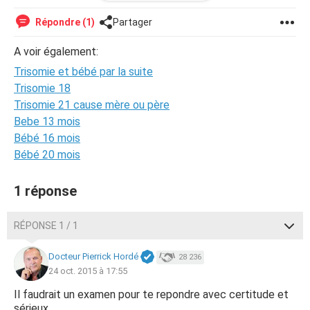
petit mouvement. Je suis paniqué.
Est que c'est normal ou c'est juste le stress????
Répondre (1)
Partager
A voir également:
Trisomie et bébé par la suite
Trisomie 18
Trisomie 21 cause mère ou père
Bebe 13 mois
Bébé 16 mois
Bébé 20 mois
1 réponse
RÉPONSE 1 / 1
Docteur Pierrick Hordé
28 236
24 oct. 2015 à 17:55
Il faudrait un examen pour te repondre avec certitude et
sérieux