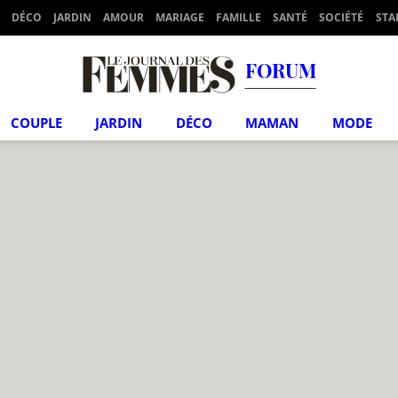
DÉCO
JARDIN
AMOUR
MARIAGE
FAMILLE
SANTÉ
SOCIÉTÉ
STA
FORUM
COUPLE
JARDIN
DÉCO
MAMAN
MODE