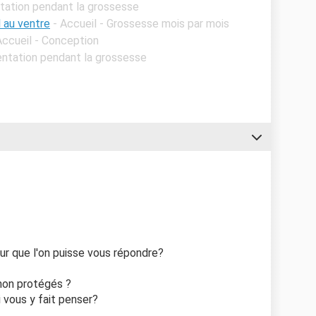
ntation pendant la grossesse
l au ventre
- Accueil - Grossesse mois par mois
Accueil - Conception
mentation pendant la grossesse
ur que l'on puisse vous répondre?
non protégés ?
i vous y fait penser?