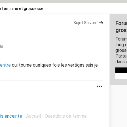
 féminine et grossesse
Foru
Sujet Suivant
gros
Forum
long d
56
gross
Parta
dans 
entre
qui tourne quelques fois les vertiges suis je
uis enceinte
- Accueil - Questions de femme