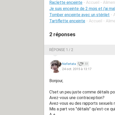
Raclette enceinte
- Accueil - Alime
Je suis enceinte de 2 mois et j'ai ma
Tomber enceinte avec un stérilet
- 
Tartiflette enceinte
- Accueil - Ali
2 réponses
RÉPONSE 1 / 2
Nefertata
51
24 oct. 2015 à 13:17
Bonjour,
C'set un peu juste comme détails po
Avez-vous une contraception?
Avez-vous eu des rapports sexuels 
Mis a part vos "détails" qu'est-ce qu
A + .....