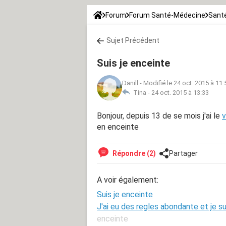
Forum
Forum Santé-Médecine
Santé
Sujet Précédent
Suis je enceinte
Danill
-
Modifié le 24 oct. 2015 à 11:
Tina -
24 oct. 2015 à 13:33
Bonjour, depuis 13 de se mois j'ai le
v
en enceinte
Répondre (2)
Partager
A voir également:
Suis je enceinte
J'ai eu des regles abondante et je s
enceinte