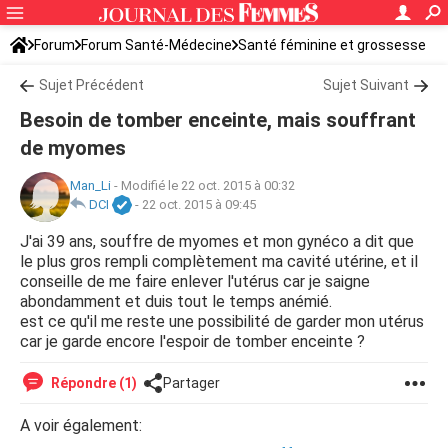
Forum
Forum Santé-Médecine
Santé féminine et grossesse
Tomber enceinte
Sujet Précédent
Sujet Suivant
Besoin de tomber enceinte, mais souffrant
de myomes
Man_Li
-
Modifié le 22 oct. 2015 à 00:32
DCI
-
22 oct. 2015 à 09:45
J'ai 39 ans, souffre de myomes et mon gynéco a dit que
le plus gros rempli complètement ma cavité utérine, et il
conseille de me faire enlever l'utérus car je saigne
abondamment et duis tout le temps anémié.
est ce qu'il me reste une possibilité de garder mon utérus
car je garde encore l'espoir de tomber enceinte ?
Répondre (1)
Partager
A voir également: