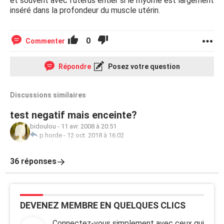
et souvent avec l'utérus entier si le myome est largement
inséré dans la profondeur du muscle utérin.
0
Commenter
Répondre
Posez votre question
Discussions similaires
test negatif mais enceinte?
bidoulou
-
11 avr. 2008 à 20:51
p.horde
-
12 oct. 2018 à 16:02
36 réponses
DEVENEZ MEMBRE EN QUELQUES CLICS
Connectez-vous simplement avec ceux qui