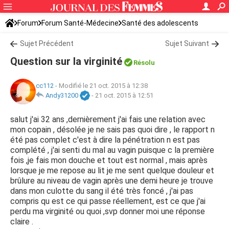
Forum
Forum Santé-Médecine
Santé des adolescents
Sujet Précédent
Sujet Suivant
Question sur la virginité
Résolu
cc112
-
Modifié le 21 oct. 2015 à 12:38
Andy31200
-
21 oct. 2015 à 12:51
salut j'ai 32 ans ,dernièrement j'ai fais une relation avec
mon copain , désolée je ne sais pas quoi dire , le rapport n
été pas complet c'est à dire la pénétration n est pas
complété , j'ai senti du mal au vagin puisque c la première
fois ,je fais mon douche et tout est normal , mais après
lorsque je me repose au lit je me sent quelque douleur et
brûlure au niveau de vagin après une demi heure je trouve
dans mon culotte du sang il été très foncé , j'ai pas
compris qu est ce qui passe réellement, est ce que j'ai
perdu ma virginité ou quoi ,svp donner moi une réponse
claire .