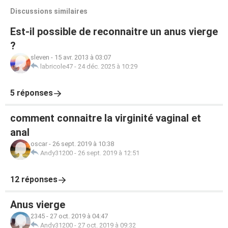
Discussions similaires
Est-il possible de reconnaitre un anus vierge
?
sleven
-
15 avr. 2013 à 03:07
labricole47
-
24 déc. 2025 à 10:29
5 réponses
comment connaitre la virginité vaginal et
anal
oscar
-
26 sept. 2019 à 10:38
Andy31200
-
26 sept. 2019 à 12:51
12 réponses
Anus vierge
2345
-
27 oct. 2019 à 04:47
Andy31200
-
27 oct. 2019 à 09:32