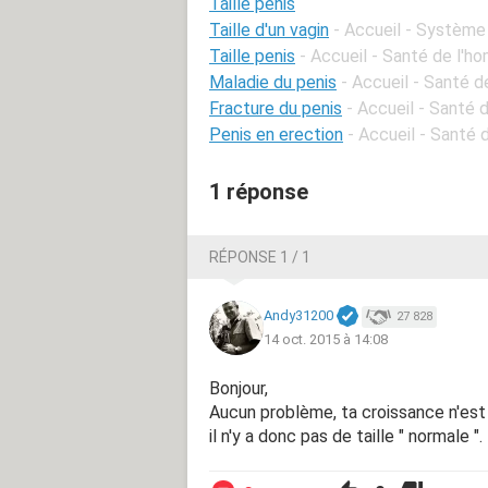
Taille penis
Taille d'un vagin
- Accueil - Système
Taille penis
- Accueil - Santé de l'
Maladie du penis
- Accueil - Santé 
Fracture du penis
- Accueil - Santé
Penis en erection
- Accueil - Santé
1 réponse
RÉPONSE 1 / 1
Andy31200
27 828
14 oct. 2015 à 14:08
Bonjour,
Aucun problème, ta croissance n'est 
il n'y a donc pas de taille " normale ".