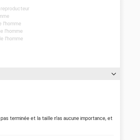
 reproducteur
homme
de l'homme
 de l'homme
 de l'homme
pas terminée et la taille n'as aucune importance, et