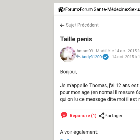
Forum
Forum Santé-Médecine
Sexua
Sujet Précédent
Taille penis
thmom09
-
Modifié le 14 oct. 2015 à
Andy31200
-
14 oct. 2015 à 
Bonjour,
Je m'appelle Thomas, j'ai 12 ans est 
pour mon age (en normal il mesure 6
qui on lu ce message dite moi il est 
Répondre (1)
Partager
A voir également: