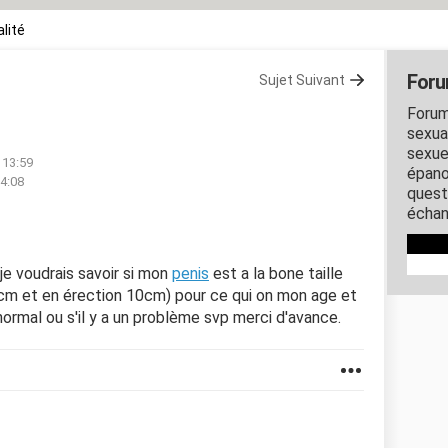
lité
Foru
Sujet Suivant
Forum
sexual
sexue
 13:59
épano
14:08
quest
échan
je voudrais savoir si mon
penis
est a la bone taille
cm et en érection 10cm) pour ce qui on mon age et
normal ou s'il y a un problème svp merci d'avance.