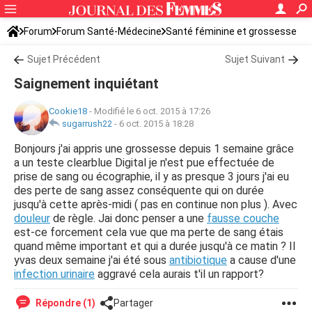
Forum
Forum Santé-Médecine
Santé féminine et grossesse
Sujet Précédent
Sujet Suivant
Saignement inquiétant
Cookie18
-
Modifié le 6 oct. 2015 à 17:26
sugarrush22
-
6 oct. 2015 à 18:28
Bonjours j'ai appris une grossesse depuis 1 semaine grâce
a un teste clearblue Digital je n'est pue effectuée de
prise de sang ou écographie, il y as presque 3 jours j'ai eu
des perte de sang assez conséquente qui on durée
jusqu'à cette après-midi ( pas en continue non plus ). Avec
douleur
de règle. Jai donc penser a une
fausse couche
est-ce forcement cela vue que ma perte de sang étais
quand même important et qui a durée jusqu'à ce matin ? Il
yvas deux semaine j'ai été sous
antibiotique
a cause d'une
infection urinaire
aggravé cela aurais t'il un rapport?
Répondre (1)
Partager