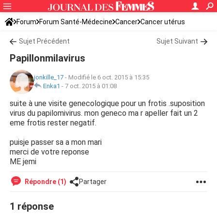
Forum
Forum Santé-Médecine
Cancer
Cancer utérus
Sujet Précédent
Sujet Suivant
Papillonmilavirus
jonkille_17
-
Modifié le 6 oct. 2015 à 15:35
Enka1
-
7 oct. 2015 à 01:08
suite à une visite genecologique pour un frotis .suposition
virus du papilomivirus. mon geneco ma r apeller fait un 2
eme frotis rester negatif.
puisje passer sa a mon mari
merci de votre reponse
ME jemi
Répondre (1)
Partager
1 réponse