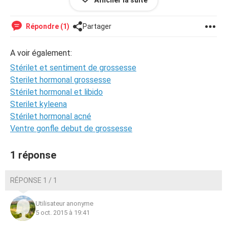
Afficher la suite
réellement enceinte? Je n'ai jamais eu d'enfants alors il
m'est impossible de comparer.
Répondre (1)
Partager
J'ai également oublié de préciser que j'ai des mini
saignements depuis 2 jours et que j'ai constamment envie
A voir également:
de pipi
Stérilet et sentiment de grossesse
Merci beaucoup de votre aide!
Sterilet hormonal grossesse
Stérilet hormonal et libido
Sterilet kyleena
Stérilet hormonal acné
Ventre gonfle debut de grossesse
1 réponse
RÉPONSE 1 / 1
Utilisateur anonyme
5 oct. 2015 à 19:41