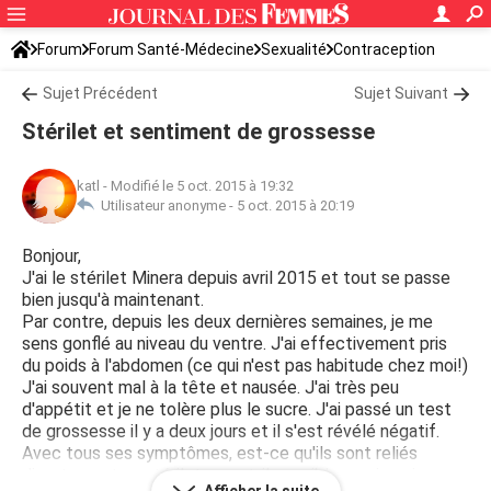
Forum
Forum Santé-Médecine
Sexualité
Contraception
Sujet Précédent
Sujet Suivant
Stérilet et sentiment de grossesse
katl
-
Modifié le 5 oct. 2015 à 19:32
Utilisateur anonyme -
5 oct. 2015 à 20:19
Bonjour,
J'ai le stérilet Minera depuis avril 2015 et tout se passe
bien jusqu'à maintenant.
Par contre, depuis les deux dernières semaines, je me
sens gonflé au niveau du ventre. J'ai effectivement pris
du poids à l'abdomen (ce qui n'est pas habitude chez moi!)
J'ai souvent mal à la tête et nausée. J'ai très peu
d'appétit et je ne tolère plus le sucre. J'ai passé un test
de grossesse il y a deux jours et il s'est révélé négatif.
Avec tous ses symptômes, est-ce qu'ils sont reliés
directement au stérilet ou est-il possible que je sois