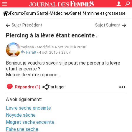
Forum
Forum Santé-Médecine
Santé féminine et grossesse
Sujet Précédent
Sujet Suivant
Piercing à la lèvre étant enceinte .
melissa
-
Modifié le 4 oct. 2015 à 20:36
Fafa9
-
4 oct. 2015 à 23:07
Bonjour, je voudrais savoir si je peut me percer a la levre
etant enceinte ?
Mercie de votre reponce .
Répondre (1)
Partager
A voir également:
Levre seche enceinte
Noyade sèche
Magret seche enceinte
Faire une seche