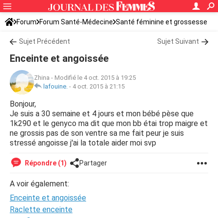
Forum
Forum Santé-Médecine
Santé féminine et grossesse
Sujet Précédent
Sujet Suivant
Enceinte et angoissée
Zhina
-
Modifié le 4 oct. 2015 à 19:25
lafouine.
-
4 oct. 2015 à 21:15
Bonjour,
Je suis a 30 semaine et 4 jours et mon bébé pèse que
1k290 et le genyco ma dit que mon bb étai trop maigre et
ne grossis pas de son ventre sa me fait peur je suis
stressé angoisse j'ai la totale aider moi svp
Répondre (1)
Partager
A voir également:
Enceinte et angoissée
Raclette enceinte