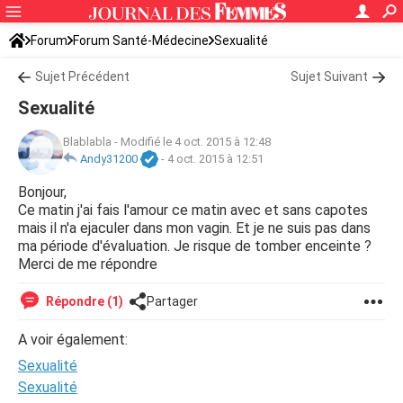
Forum
Forum Santé-Médecine
Sexualité
Sujet Précédent
Sujet Suivant
Sexualité
Blablabla
-
Modifié le 4 oct. 2015 à 12:48
Andy31200
-
4 oct. 2015 à 12:51
Bonjour,
Ce matin j'ai fais l'amour ce matin avec et sans capotes
mais il n'a ejaculer dans mon vagin. Et je ne suis pas dans
ma période d'évaluation. Je risque de tomber enceinte ?
Merci de me répondre
Répondre (1)
Partager
A voir également:
Sexualité
Sexualité