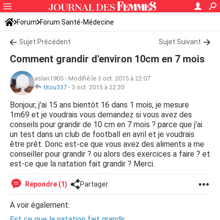
Forum
Forum Santé-Médecine
Symptômes et maladies courantes
Sujet Précédent
Sujet Suivant
Comment grandir d'environ 10cm en 7 mois
aslan1905
-
Modifié le 3 oct. 2015 à 22:07
titou337
-
3 oct. 2015 à 22:20
Bonjour, j'ai 15 ans bientôt 16 dans 1 mois, je mesure
1m69 et je voudrais vous demandez si vous avez des
conseils pour grandir de 10 cm en 7 mois ? parce que j'ai
un test dans un club de football en avril et je voudrais
être prêt. Donc est-ce que vous avez des aliments a me
conseiller pour grandir ? ou alors des exercices a faire ? et
est-ce que la natation fait grandir ? Merci.
Répondre (1)
Partager
A voir également:
Est ce que la natation fait grandir