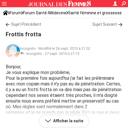
Forum
Forum Santé-Médecine
Santé féminine et grossesse
Sujet Précédent
Sujet Suivant
Frottis frotta
Incognito
-
Modifié le 26 sept. 2015 à 21:52
Incognito -
27 sept. 2015 à 21:13
Bonjour,
Je vous explique mon problème,
Pour la première fois aujourd'hui j'ai fait les préliminaire
avec mon copain mais il n'y pas eu de pénétration. Certes,
il y a eu un frotti frotta on va dire mais pas de pénétration
cependant nos sexes étaient très proches, il m'a doigté
ensuite nous avons préféré mettre un preservatif au cas
où. Mes règles sont normalement dans 2
semaines et je ne prends pas la pilule. Est ce que je peux
tomber enceinte ? Faut il que j'aille acheter la pilule du
Afficher la suite
lendemain et que je la prenne demain ?