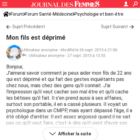
Forum
Forum Santé-Médecine
Psychologie et bien-être
Sujet Précédent
Sujet Suivant
Mon fils est déprimé
Utilisateur anonyme
-
Modifié le 26 sept. 2015 à 21:06
Utilisateur anonyme -
27 sept. 2015 à 13:55
Bonjour,
J'aimerai savoir comment je peux aider mon fils de 22 ans
qui est déprimé et qui fait des gestes inquiétants pas
chez nous, mais chez des gens qu'il connait. J'ai
l'impression qu'il veut cacher son mal être et qu'il cache
les bêtises qu'il fait. Il s'en prend aussi à ses affaires,
surtout son portable, il en a cassé plusieurs. Il voyait un
psychologue dans un CMPP, mais ayant dépassé l'âge, il a
été obligé d'arrêter. Il est assez angoissé quand il ne sait
pas ce qu'il veut faire, c'est-à-dire qu'il vient d'avoir son
BAC littéraire, et qu'il cherche maintenant ce qu'il veut
Afficher la suite
faire, et il ressent un grand vide. Et puis, il connait une fille