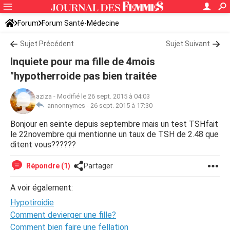
Forum
Forum Santé-Médecine
Symptômes et maladies courantes
Sujet Précédent
Sujet Suivant
Inquiete pour ma fille de 4mois
"hypotherroide pas bien traitée
aziza
-
Modifié le 26 sept. 2015 à 04:03
annonnymes -
26 sept. 2015 à 17:30
Bonjour en seinte depuis septembre mais un test TSHfait
le 22novembre qui mentionne un taux de TSH de 2.48 que
ditent vous??????
Répondre (1)
Partager
A voir également:
Hypotiroidie
Comment devierger une fille?
Comment bien faire une fellation