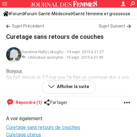
Forum
Forum Santé-Médecine
Santé féminine et grossesse
Sujet Précédent
Sujet Suivant
Curetage sans retours de couches
Sandrine Nelly Lekogho
-
19 sept. 2015 à 21:37
Utilisateur anonyme -
19 sept. 2015 à 21:49
Bonjour,
Sa fait depuis le 27 mai que j'ai fait un curetage dus a une
grossesse arreter et depuis la j'ai tjrs pa mes retoure de
Afficher la suite
couches c'est normal
Répondre (1)
Partager
A voir également:
Curetage sans retours de couches
Curetage uterus