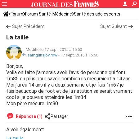
Forum
Forum Santé-Médecine
Santé des adolescents
Sujet Précédent
Sujet Suivant
La taille
i
-
Modifié le 17 sept. 2015 à 15:50
samgunsjovirow
-
17 sept. 2015 à 15:56
Bonjour,
Voila en faite j'aimerais avoir l'avis de personne qui font
1m85 ou plus pour savoir combien ils mesuraient a 14 ans
Moi j'ai eu 14 ans il y a deux semaine et je fais 1m67 je
fais beaucoup de foot et de la natation sa serait vraiment
cool si je pouvais atteindre les 1m84
Mon père mésure 1m80
Répondre (1)
Partager
A voir également:
La taille