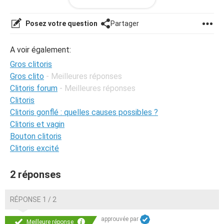
croissance, ma mère et ma soeur sont dans la moyenne.
Posez votre question
Partager
A voir également:
Gros clitoris
Gros clito
- Meilleures réponses
Clitoris forum
- Meilleures réponses
Clitoris
Clitoris gonflé : quelles causes possibles ?
Clitoris et vagin
Bouton clitoris
Clitoris excité
2 réponses
RÉPONSE 1 / 2
approuvée par
Meilleure réponse