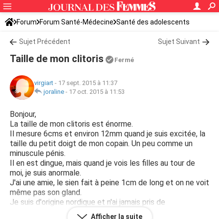
Forum
Forum Santé-Médecine
Santé des adolescents
Sujet Précédent
Sujet Suivant
Taille de mon clitoris
Fermé
virgiart
-
17 sept. 2015 à 11:37
joraline
-
17 oct. 2015 à 11:53
Bonjour,
La taille de mon clitoris est énorme.
Il mesure 6cms et environ 12mm quand je suis excitée, la
taille du petit doigt de mon copain. Un peu comme un
minuscule pénis.
Il en est dingue, mais quand je vois les filles au tour de
moi, je suis anormale.
J'ai une amie, le sien fait à peine 1cm de long et on ne voit
même pas son gland.
Je suis d'origine nordique et n'ai jamais pris de
médicaments ou hormones qui aurait pu changer sa
Afficher la suite