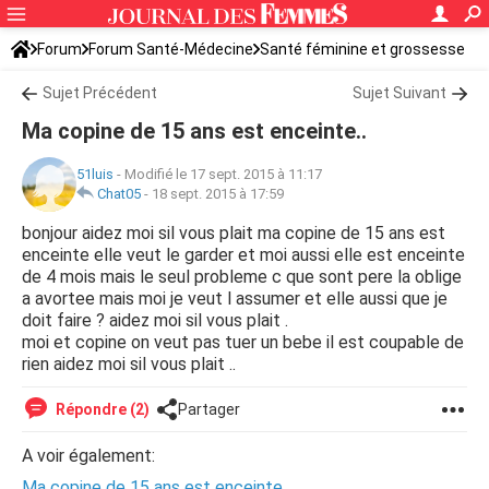
Forum
Forum Santé-Médecine
Santé féminine et grossesse
Sujet Précédent
Sujet Suivant
Ma copine de 15 ans est enceinte..
51luis
-
Modifié le 17 sept. 2015 à 11:17
Chat05
-
18 sept. 2015 à 17:59
bonjour aidez moi sil vous plait ma copine de 15 ans est
enceinte elle veut le garder et moi aussi elle est enceinte
de 4 mois mais le seul probleme c que sont pere la oblige
a avortee mais moi je veut l assumer et elle aussi que je
doit faire ? aidez moi sil vous plait .
moi et copine on veut pas tuer un bebe il est coupable de
rien aidez moi sil vous plait ..
Répondre (2)
Partager
A voir également:
Ma copine de 15 ans est enceinte..