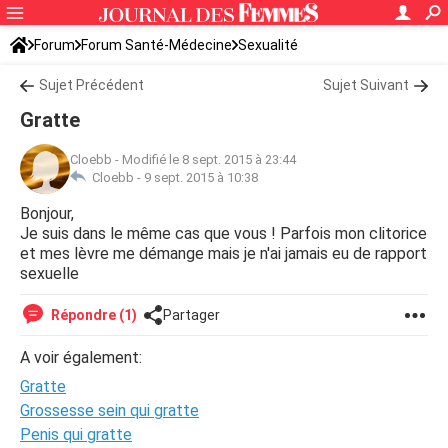
Forum
Forum Santé-Médecine
Sexualité
Sujet Précédent
Sujet Suivant
Gratte
Cloebb
-
Modifié le 8 sept. 2015 à 23:44
Cloebb -
9 sept. 2015 à 10:38
Bonjour,
Je suis dans le même cas que vous ! Parfois mon clitorice
et mes lèvre me démange mais je n'ai jamais eu de rapport
sexuelle
Répondre (1)
Partager
A voir également:
Gratte
Grossesse sein qui gratte
Penis qui gratte