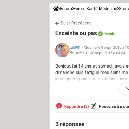
Forum
Forum Santé-Médecine
Santé
Sujet Précédent
Enceinte ou pas
Résolu
ta5981
-
Modifié le 8 sept. 2015 à 1
ta5981 -
30 sept. 2015 à 04:04
Bonjour, j'ai 14 ans et samedi javai
dimanche suis fatigué mes seins me 
je saigne depuis hier je voulais savoi
Merci de me répondre
Répondre (3)
Posez votre qu
3 réponses