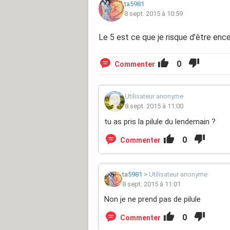
ta5981
8 sept. 2015 à 10:59
Le 5 est ce que je risque d'être enc
0
Commenter
Utilisateur anonyme
8 sept. 2015 à 11:00
tu as pris la pilule du lendemain ?
0
Commenter
ta5981
>
Utilisateur anonyme
8 sept. 2015 à 11:01
Non je ne prend pas de pilule
0
Commenter