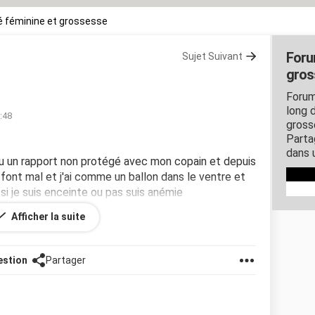
 féminine et grossesse
Foru
Sujet Suivant
gros
Forum
long d
0:48
gross
Parta
dans 
s eu un rapport non protégé avec mon copain et depuis
font mal et j'ai comme un ballon dans le ventre et
r si je suis enceinte ou pas suis anémie
Afficher la suite
estion
Partager