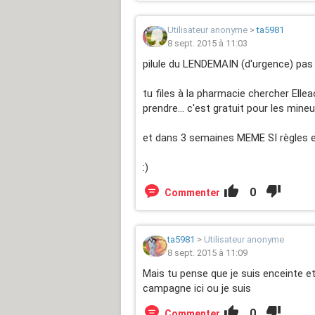
Utilisateur anonyme
>
ta5981
8 sept. 2015 à 11:03
pilule du LENDEMAIN (d'urgence) pas la
tu files à la pharmacie chercher Elle
prendre... c'est gratuit pour les mineu
et dans 3 semaines MEME SI règles en
:)
0
Commenter
ta5981
>
Utilisateur anonyme
8 sept. 2015 à 11:09
Mais tu pense que je suis enceinte et 
campagne ici ou je suis
0
Commenter