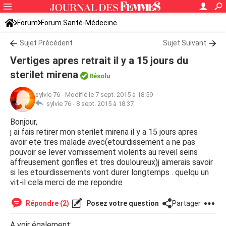
Forum
Forum Santé-Médecine
Symptômes et maladies courantes
Sujet Précédent
Sujet Suivant
Vertiges apres retrait il y a 15 jours du
sterilet mirena
Résolu
sylvie 76
-
Modifié le 7 sept. 2015 à 18:59
sylvie 76 -
8 sept. 2015 à 18:37
Bonjour,
j ai fais retirer mon sterilet mirena il y a 15 jours apres
avoir ete tres malade avec(etourdissement a ne pas
pouvoir se lever vomissement violents au reveil seins
affreusement gonfles et tres douloureux)j aimerais savoir
si les etourdissements vont durer longtemps . quelqu un
vit-il cela merci de me repondre
Répondre (2)
Posez votre question
Partager
A voir également: