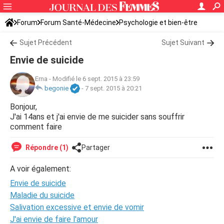
Forum
Forum Santé-Médecine
Psychologie et bien-être
Sujet Précédent
Sujet Suivant
Envie de suicide
Erna
-
Modifié le 6 sept. 2015 à 23:59
begonie
-
7 sept. 2015 à 20:21
Bonjour,
J'ai 14ans et j'ai envie de me suicider sans souffrir
comment faire
Répondre (1)
Partager
A voir également:
Envie de suicide
Maladie du suicide
Salivation excessive et envie de vomir
J'ai envie de faire l'amour