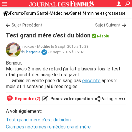
Forum
Forum Santé-Médecine
Santé féminine et grossesse
Sujet Précédent
Sujet Suivant
Test grand mére c'est du bidon
Résolu
fifikikou
-
Modifié le 5 sept. 2015 à 15:23
begonie
-
5 sept. 2015 à 16:02
Bonjour,
Moi j'avais 2 mois de retard j'ai fait plusieurs fois le test
était positif des nuage.le test javel .
.......&mais en vérité prise de sang pas
enceinte
après 2
mois et 1 semaine j'ai û mes règles
Répondre (2)
Posez votre question
Partager
A voir également:
Test grand mére c'est du bidon
Crampes nocturnes remèdes grand-mère