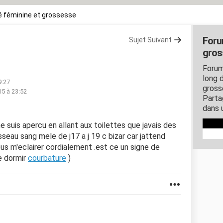
 féminine et grossesse
Foru
Sujet Suivant
gros
Forum
long d
9:27
gross
15 à 23:52
Parta
dans 
e suis apercu en allant aux toilettes que javais des
seau sang mele de j17 a j 19 c bizar car jattend
us m'eclairer cordialement .est ce un signe de
e dormir
courbature
)