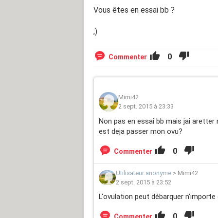
Vous êtes en essai bb ?
;)
0
Commenter
Mimi42
2 sept. 2015 à 23:33
Non pas en essai bb mais jai aretter
est deja passer mon ovu?
0
Commenter
Utilisateur anonyme
>
Mimi42
2 sept. 2015 à 23:52
L'ovulation peut débarquer n'importe
0
Commenter