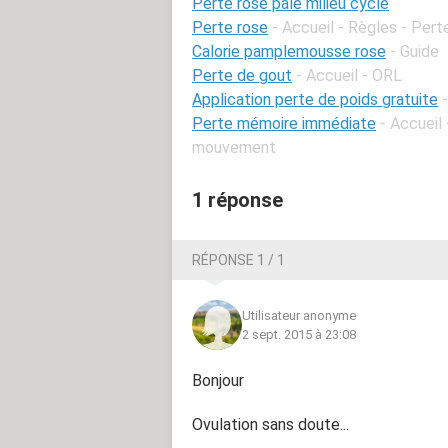
Perte rose pale milieu cycle
Perte rose
- Accueil - Règles - Pert
Calorie pamplemousse rose
- Guide
Perte de gout
- Accueil - ORL
Application perte de poids gratuite
Perte mémoire immédiate
- Accueil
mouvement
1 réponse
RÉPONSE 1 / 1
Utilisateur anonyme
2 sept. 2015 à 23:08
Bonjour
Ovulation sans doute...