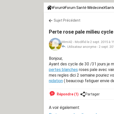
Forum
Forum Santé-Médecine
Santé
Sujet Précédent
Perte rose pale milieu cycle
Mimi42
-
Modifié le 2 sept. 2015 à 1
Utilisateur anonyme -
2 sept. 20
Bonjour,
Ayant des cycle de 30 /31 jours je m
pertes blanches
roses pale avec vais
mes regles dici 2 semaine pouriez vo
nidation
( beaucoup fatiguer envie d
Répondre (1)
Partager
A voir également: