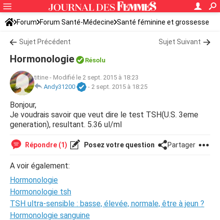
Forum
Forum Santé-Médecine
Santé féminine et grossesse
Sujet Précédent
Sujet Suivant
Hormonologie
Résolu
titine
-
Modifié le 2 sept. 2015 à 18:23
Andy31200
-
2 sept. 2015 à 18:25
Bonjour,
Je voudrais savoir que veut dire le test TSH(U.S. 3eme
generation), resultant. 5.36 ul/ml
Répondre (1)
Posez votre question
Partager
A voir également:
Hormonologie
Hormonologie tsh
TSH ultra-sensible : basse, élevée, normale, être à jeun ?
Hormonologie sanguine