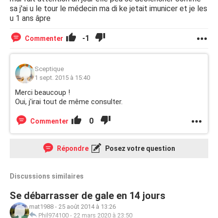
sa j'ai u le tour le médecin ma di ke jetait imunicer et je les
u 1 ans âpre
-1
Commenter
Sceptique
1 sept. 2015 à 15:40
Merci beaucoup !
Oui, j'irai tout de même consulter.
0
Commenter
Répondre
Posez votre question
Discussions similaires
Se débarrasser de gale en 14 jours
mat1988
-
25 août 2014 à 13:26
Phil974100
-
22 mars 2020 à 23:50