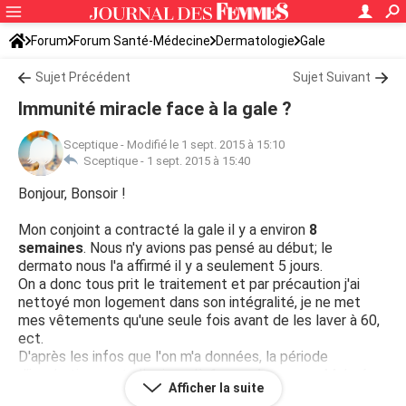
Forum
Forum Santé-Médecine
Dermatologie
Gale
Sujet Précédent
Sujet Suivant
Immunité miracle face à la gale ?
Sceptique
-
Modifié le 1 sept. 2015 à 15:10
Sceptique -
1 sept. 2015 à 15:40
Bonjour, Bonsoir !
Mon conjoint a contracté la gale il y a environ
8
semaines
. Nous n'y avions pas pensé au début; le
dermato nous l'a affirmé il y a seulement 5 jours.
On a donc tous prit le traitement et par précaution j'ai
nettoyé mon logement dans son intégralité, je ne met
mes vêtements qu'une seule fois avant de les laver à 60,
ect.
D'après les infos que l'on m'a données, la période
d'incubation peut aller jusqu'à
6 semaines max
. Malgré
Afficher la suite
une
forte exposition
(vivre plusieurs jours sous le même