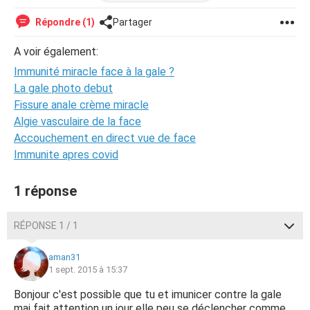
toit, vie amoureuse), je n'ai
aucun symptôme
(boutons,
sillons, démangeaisons...) !
Répondre (1)
Partager
Une amie a vécu la même chose il y a longtemps et rien
A voir également:
n'est apparu chez elle, jamais. Serait-il possible d'être
Immunité miracle face à la gale ?
immunisé ?!
La gale photo debut
Merci d'avance.
Fissure anale crème miracle
Algie vasculaire de la face
Accouchement en direct vue de face
Immunite apres covid
1 réponse
RÉPONSE 1 / 1
aman31
1 sept. 2015 à 15:37
Bonjour c'est possible que tu et imunicer contre la gale
mai fait attention un jour elle peu se déclencher comme