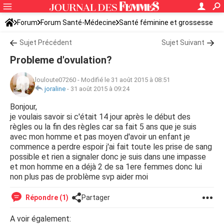
Forum
Forum Santé-Médecine
Santé féminine et grossesse
Ovulation
Sujet Précédent
Sujet Suivant
Probleme d'ovulation?
louloute07260
-
Modifié le 31 août 2015 à 08:51
joraline
-
31 août 2015 à 09:24
Bonjour,
je voulais savoir si c'était 14 jour après le début des
règles ou la fin des règles car sa fait 5 ans que je suis
avec mon homme et pas moyen d'avoir un enfant je
commence a perdre espoir j'ai fait toute les prise de sang
possible et rien a signaler donc je suis dans une impasse
et mon homme en a déjà 2 de sa 1ere femmes donc lui
non plus pas de problème svp aider moi
Répondre (1)
Partager
A voir également: