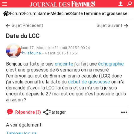
Forum
Forum Santé-Médecine
Santé féminine et grossesse
Sujet Précédent
Sujet Suivant
Date du LCC
laure17
-
Modifié le 31 août 2015 à 00:24
lafouine.
-
4 sept. 2015 à 15:51
Bonjour, au faite je suis
enceinte
j'ai fait une
échographie
c'est une grossesse de 6 semaines on na mesuré
l'embryon qui est de 8mm en cranio caudale (LCC) donc
j'ai voulu connaître la date du
début de grossesse
on m'a
demandé d'avoir la LCC j'ai écris et sa m'a sorti je suis
enceinte depuis le 27 mai est ce que c'est possible qu'ils
ai raison ?
Répondre (3)
Partager
A voir également:
Tableau lcc sa