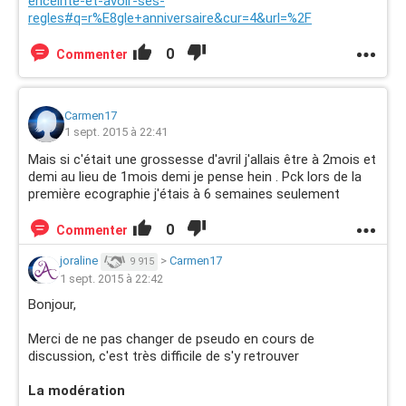
enceinte-et-avoir-ses-
regles#q=r%E8gle+anniversaire&cur=4&url=%2F
0
Commenter
Carmen17
1 sept. 2015 à 22:41
Mais si c'était une grossesse d'avril j'allais être à 2mois et
demi au lieu de 1mois demi je pense hein . Pck lors de la
première ecographie j'étais à 6 semaines seulement
0
Commenter
joraline
>
Carmen17
9 915
1 sept. 2015 à 22:42
Bonjour,
Merci de ne pas changer de pseudo en cours de
discussion, c'est très difficile de s'y retrouver
La modération