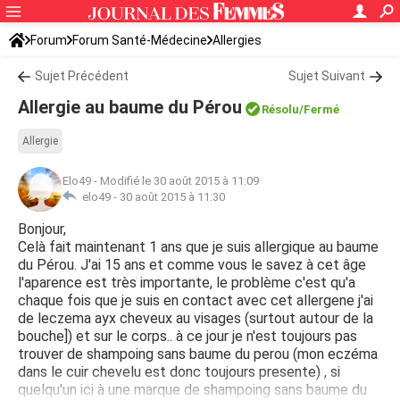
Forum
Forum Santé-Médecine
Allergies
Sujet Précédent
Sujet Suivant
Allergie au baume du Pérou
Résolu/Fermé
Allergie
Elo49
-
Modifié le 30 août 2015 à 11:09
elo49 -
30 août 2015 à 11:30
Bonjour,
Celà fait maintenant 1 ans que je suis allergique au baume
du Pérou. J'ai 15 ans et comme vous le savez à cet âge
l'aparence est très importante, le problème c'est qu'a
chaque fois que je suis en contact avec cet allergene j'ai
de leczema ayx cheveux au visages (surtout autour de la
bouche]) et sur le corps.. à ce jour je n'est toujours pas
trouver de shampoing sans baume du perou (mon eczéma
dans le cuir chevelu est donc toujours presente) , si
quelqu'un ici à une marque de shampoing sans baume du