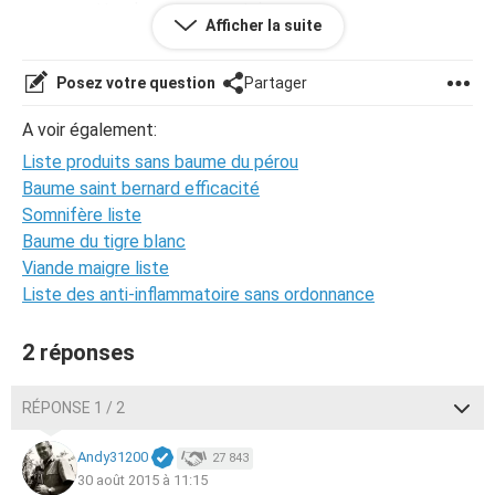
perou mettez la en commentaire svp.
Afficher la suite
Pour le reste je m'y suis habitué à ne plus manger d
agrumes chocolat chewing gum épices... mon maquillage
(mascara bb-creme ) vient de la roche posay et j'utilise
Posez votre question
Partager
tout les jours et tt les soirs une crème avenes en cas de
grandes crises j'ai une pommade
Nom supprimé par la
A voir également:
modération
Je vous remercie d'avances pour vos conseil
Liste produits sans baume du pérou
et astuces pour continuer à lutter contre cet allergène
qui m'empêche d'être bien dans ma peau . Bonne journée à
Baume saint bernard efficacité
tous ;)
Somnifère liste
Baume du tigre blanc
Viande maigre liste
Liste des anti-inflammatoire sans ordonnance
2 réponses
RÉPONSE 1 / 2
Andy31200
27 843
30 août 2015 à 11:15