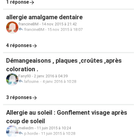
1 réponse
allergie amalgame dentaire
francineBM
-
14 nov. 2015 à 21:42
francineBM
-
15 nov. 2015 à 18:07
4 réponses
Démangeaisons , plaques ,croûtes ,après
coloration .
Fany93
-
2 janv. 2016 à 04:39
lafouine.
-
4 janv. 2016 à 10:28
3 réponses
Allergie au soleil : Gonflement visage après
coup de soleil
meliedm
-
11 juin 2015 à 10:24
p.horde
-
11 juin 2015 à 10:28