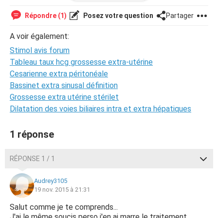
quelques conseils pour gérer?
MERCI A TOUS
Répondre (1)
Posez votre question
Partager
A voir également:
Stimol avis forum
Tableau taux hcg grossesse extra-utérine
Cesarienne extra péritonéale
Bassinet extra sinusal définition
Grossesse extra utérine stérilet
Dilatation des voies biliaires intra et extra hépatiques
1 réponse
RÉPONSE 1 / 1
Audrey3105
19 nov. 2015 à 21:31
Salut comme je te comprends...
J'ai le même soucis perso j'en ai marre le traitement