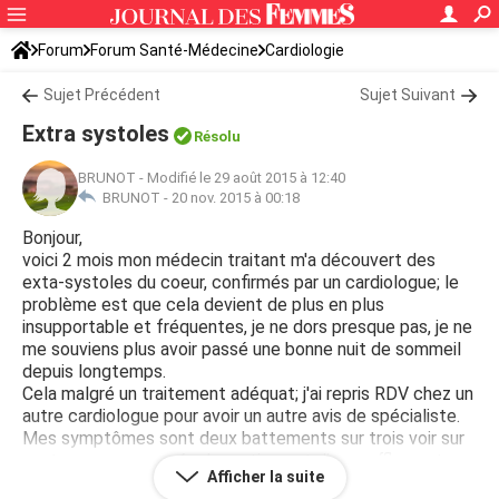
Forum
Forum Santé-Médecine
Cardiologie
Sujet Précédent
Sujet Suivant
Extra systoles
Résolu
BRUNOT
-
Modifié le 29 août 2015 à 12:40
BRUNOT -
20 nov. 2015 à 00:18
Bonjour,
voici 2 mois mon médecin traitant m'a découvert des
exta-systoles du coeur, confirmés par un cardiologue; le
problème est que cela devient de plus en plus
insupportable et fréquentes, je ne dors presque pas, je ne
me souviens plus avoir passé une bonne nuit de sommeil
depuis longtemps.
Cela malgré un traitement adéquat; j'ai repris RDV chez un
autre cardiologue pour avoir un autre avis de spécialiste.
Mes symptômes sont deux battements sur trois voir sur
quatre , accompagnés de vertiges et d'essoufflement en
Afficher la suite
cas d'un moindre éffort quel qu'il soit. SVP, avez-vous