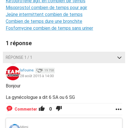
Kétoprofène agit en combien de temps
Misoprostol combien de temps pour agir
Jeûne intermittent combien de temps
Combien de temps dure une bronchite
Fosfomycine combien de temps sans uriner
1 réponse
RÉPONSE 1 / 1
lafouine.
19 758
28 août 2015 à 14:00
Bonjour
La gynécologue a dit 6 SA ou 6 SG
0
Commenter
Mimi