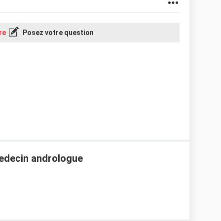
re
Posez votre question
medecin andrologue