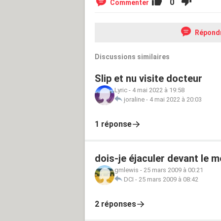
0
Commenter
Répond
Discussions similaires
Slip et nu visite docteur
Lyric
-
4 mai 2022 à 19:58
joraline
-
4 mai 2022 à 20:03
1 réponse
dois-je éjaculer devant le 
gmlewis
-
25 mars 2009 à 00:21
DCI
-
25 mars 2009 à 08:42
2 réponses