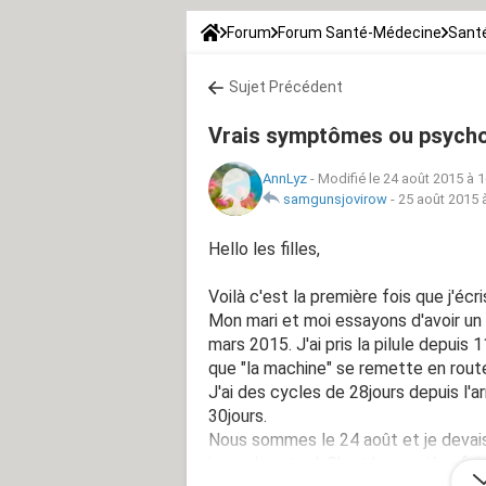
Forum
Forum Santé-Médecine
Santé
Sujet Précédent
Vrais symptômes ou psycho
AnnLyz
-
Modifié le 24 août 2015 à 
samgunsjovirow
-
25 août 2015 
Hello les filles,
Voilà c'est la première fois que j'écri
Mon mari et moi essayons d'avoir un en
mars 2015. J'ai pris la pilule depuis 
que "la machine" se remette en rout
J'ai des cycles de 28jours depuis l'ar
30jours.
Nous sommes le 24 août et je devais 
jours de retard. C'est la première foi