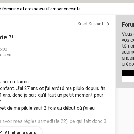
 féminine et grossesse
Tomber enceinte
Foru
Sujet Suivant
Vous 
te ?!
vos c
témoi
16:00
augme
à 10:50
encein
préco
s sur un forum..
fant. J'ai 27 ans et j'ai arrêté ma pilule depuis fin
11 ans, donc je sais qu'il faut un petit moment pour
e.
rêt de ma pilule sauf 2 fois au début où j'ai eu
avoir mes règles samedi (le 22), ce qui fait donc 3
s que j'ai ce retard. Depuis ce matin je suis
Afficher la suite