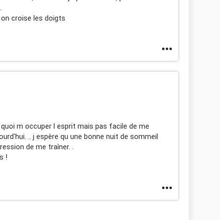
.
 on croise les doigts
de quoi m occuper l esprit mais pas facile de me
ourd'hui. .. j espère qu une bonne nuit de sommeil
pression de me traîner. .
s !