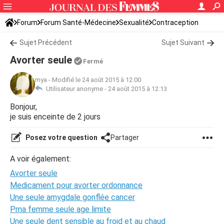
Forum
Forum Santé-Médecine
Sexualité
Contraception
Sujet Précédent
Sujet Suivant
Avorter seule
Fermé
mya
-
Modifié le 24 août 2015 à 12:00
Utilisateur anonyme -
24 août 2015 à 12:13
Bonjour,
je suis enceinte de 2 jours
Posez votre question
Partager
A voir également:
Avorter seule
Medicament pour avorter ordonnance
Une seule amygdale gonflée cancer
Pma femme seule age limite
Une seule dent sensible au froid et au chaud