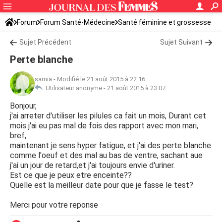
Forum
Forum Santé-Médecine
Santé féminine et grossesse
Sujet Précédent
Sujet Suivant
Perte blanche
samia
-
Modifié le 21 août 2015 à 22:16
Utilisateur anonyme -
21 août 2015 à 23:07
Bonjour,
j'ai arreter d'utiliser les pilules ca fait un mois, Durant cet
mois j'ai eu pas mal de fois des rapport avec mon mari,
bref,
maintenant je sens hyper fatigue, et j'ai des perte blanche
comme l'oeuf et des mal au bas de ventre, sachant aue
j'ai un jour de retard,et j'ai toujours envie d'uriner.
Est ce que je peux etre enceinte??
Quelle est la meilleur date pour que je fasse le test?
Merci pour votre reponse