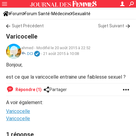
Forum
Forum Santé-Médecine
Sexualité
Sujet Précédent
Sujet Suivant
Varicocelle
ahmed
-
Modifié le 20 août 2015 à 22:52
DCI
-
21 août 2015 à 10:08
Bonjour,
est ce que la varicocelle entraine une faiblesse sexuel ?
Répondre (1)
Partager
A voir également:
Varicocelle
Varicocelle
1 réponse