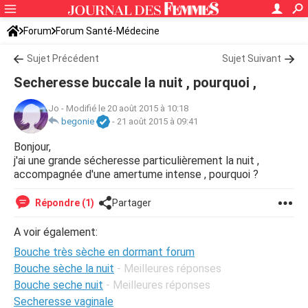
Forum
Forum Santé-Médecine
Symptômes et maladies courantes
Sujet Précédent
Sujet Suivant
Secheresse buccale la nuit , pourquoi ,
Jo
-
Modifié le 20 août 2015 à 10:18
begonie
-
21 août 2015 à 09:41
Bonjour,
j'ai une grande sécheresse particulièrement la nuit ,
accompagnée d'une amertume intense , pourquoi ?
Répondre (1)
Partager
A voir également:
Bouche très sèche en dormant forum
Bouche sèche la nuit
- Meilleures réponses
Bouche seche nuit
- Meilleures réponses
Secheresse vaginale