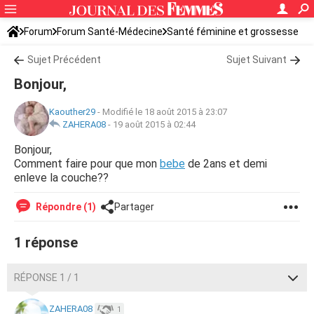
Forum
Forum Santé-Médecine
Santé féminine et grossesse
Santé du bébé
Sujet Précédent
Sujet Suivant
Bonjour,
Kaouther29
-
Modifié le 18 août 2015 à 23:07
ZAHERA08
-
19 août 2015 à 02:44
Bonjour,
Comment faire pour que mon
bebe
de 2ans et demi
enleve la couche??
Répondre (1)
Partager
1 réponse
RÉPONSE 1 / 1
ZAHERA08
1