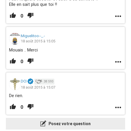
Elle en sait plus que toi !!
0
Miguelitoo--_.-
18 août 2015 à 15:05
Mouais .. Merci
0
DCI
38 593
18 août 2015 à 15:07
De rien.
0
Posez votre question