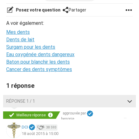
Posez votre question
Partager
A voir également:
Mes dents
Dents de lait
Surgam pour les dents
Eau oxygénée dents dangereux
Par contre dans mon miroire ça ne se voit pas enfin je ne
Baton pour blanchir les dents
le vois pas et c'est que sur les photos et les vidéos peut
etre dans mon miroire c'est que je suis habitué je vois qu'il
Cancer des dents symptômes
y a un petit décallage mais pas énorme comme alors aidé
moi svp ..
1 réponse
--
Posté depuis CCM Live forum pour iPhone/iPad
RÉPONSE 1 / 1
approuvée par
Meilleure réponse
begonie
DCI
38 593
18 août 2015 à 15:00