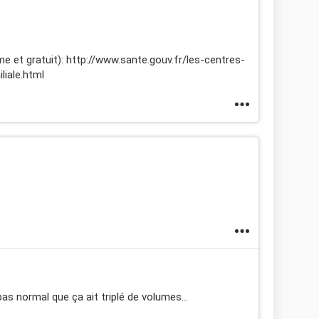
me et gratuit): http://www.sante.gouv.fr/les-centres-
liale.html
as normal que ça ait triplé de volumes...