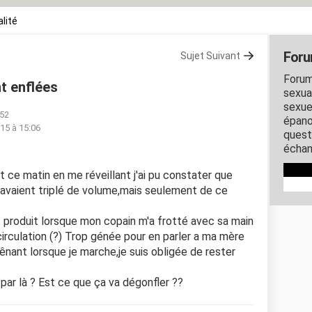
lité
Foru
Sujet Suivant
Forum
t enflées
sexual
sexue
:52
épano
15 à 15:06
quest
échan
 ce matin en me réveillant j'ai pu constater que
avaient triplé de volume,mais seulement de ce
t produit lorsque mon copain m'a frotté avec sa main
circulation (?) Trop génée pour en parler a ma mère
 gênant lorsque je marche,je suis obligée de rester
par là ? Est ce que ça va dégonfler ??