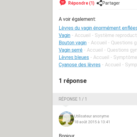
Répondre (1)
Partager
A voir également:
Lèvres du vagin énormément enflée
Vagin
- Accueil - Système reproduct
Bouton vagin
- Accueil - Questions 
Vagin serré
- Accueil - Questions g
Lèvres bleues
- Accueil - Symptôme
Cyanose des lèvres
- Accueil - Sym
1 réponse
RÉPONSE 1 / 1
Utilisateur anonyme
18 août 2015 à 13:41
Bonjour