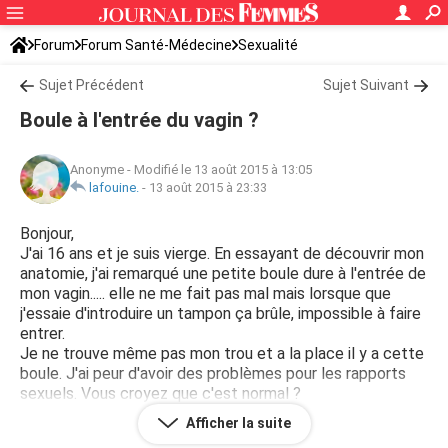
Forum
Forum Santé-Médecine
Sexualité
Sujet Précédent
Sujet Suivant
Boule à l'entrée du vagin ?
Anonyme
-
Modifié le 13 août 2015 à 13:05
lafouine.
-
13 août 2015 à 23:33
Bonjour,
J'ai 16 ans et je suis vierge. En essayant de découvrir mon
anatomie, j'ai remarqué une petite boule dure à l'entrée de
mon vagin..... elle ne me fait pas mal mais lorsque que
j'essaie d'introduire un tampon ça brûle, impossible à faire
entrer.
Je ne trouve même pas mon trou et a la place il y a cette
boule. J'ai peur d'avoir des problèmes pour les rapports
sexuels. Vous croyez que c'est normal ?
Afficher la suite
Je vous remercie d'avance pour vos réponses.