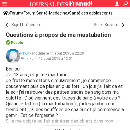
Forum
Forum Santé-Médecine
Santé des adolescents
Sujet Précédent
Sujet Suivant
Questions à propos de ma mastubation
Résolu
klkun
-
Modifié le 11 août 2015 à 22:29
klkun -
12 août 2015 à 13:01
Bonjour,
J'ai 13 ans , et je me masturbe .
Je frotte mon clitoris circulairement , je commence
doucement puis de plus en plus fort . Un jour j'ai fait ca et
le soir j'ai retrouver des petites traces de sang dans ma
culotte . D'où viennent ces traces de sang à votre avis ?
Quand je fait ca ( la masturbation ) , j'ai les jambes qui
tremblent , j'ai des bouffées de chaleur et je commence à
gémir . Est ce l'orgasme ?
Si je me doigte ou fait pénétrer des objets dans mon
vagin , est ce que je perds ma virginité ?