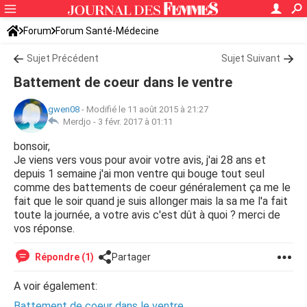
Forum
Forum Santé-Médecine
Symptômes et maladies courantes
Sujet Précédent
Sujet Suivant
Battement de coeur dans le ventre
gwen08
-
Modifié le 11 août 2015 à 21:27
Merdjo -
3 févr. 2017 à 01:11
bonsoir,
Je viens vers vous pour avoir votre avis, j'ai 28 ans et
depuis 1 semaine j'ai mon ventre qui bouge tout seul
comme des battements de coeur généralement ça me le
fait que le soir quand je suis allonger mais la sa me l'a fait
toute la journée, a votre avis c'est dût à quoi ? merci de
vos réponse.
Répondre (1)
Partager
A voir également:
Battement de coeur dans le ventre