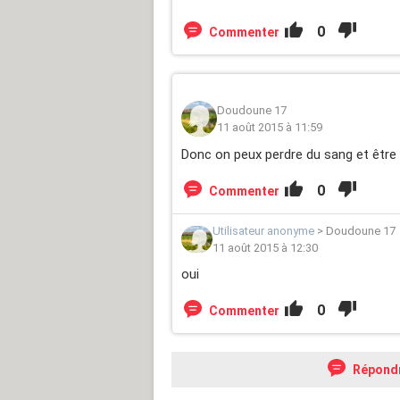
0
Commenter
Doudoune 17
11 août 2015 à 11:59
Donc on peux perdre du sang et être
0
Commenter
Utilisateur anonyme
>
Doudoune 17
11 août 2015 à 12:30
oui
0
Commenter
Répond