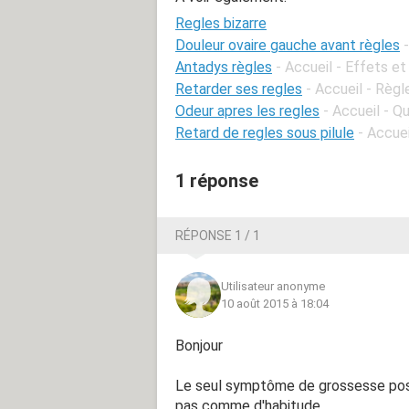
Regles bizarre
Douleur ovaire gauche avant règles
Antadys règles
- Accueil - Effets et
Retarder ses regles
- Accueil - Règl
Odeur apres les regles
- Accueil - 
Retard de regles sous pilule
- Accuei
1 réponse
RÉPONSE 1 / 1
Utilisateur anonyme
10 août 2015 à 18:04
Bonjour
Le seul symptôme de grossesse poss
pas comme d'habitude...