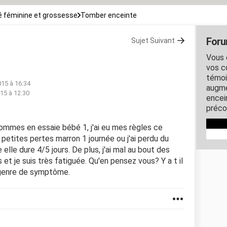
 féminine et grossesse
Tomber enceinte
Foru
Sujet Suivant
Vous 
vos c
témoi
015 à 16:34
augme
15 à 12:30
encein
préco
sommes en essaie bébé 1, j'ai eu mes règles ce
tites pertes marron 1 journée ou j'ai perdu du
 elle dure 4/5 jours. De plus, j'ai mal au bout des
 et je suis très fatiguée. Qu'en pensez vous? Y a t il
 genre de symptôme.