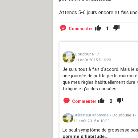
Attends 5-6 jours encore et fais une 
1
Commenter
Doudoune 17
11 août 2015 à 10:23
Je suis tout à fait d'accord. Mais le s
une journée de petite perte marron et
que mes règles habituellement dure 4/5
fatigué et j'ai des nausées.
0
Commenter
Utilisateur anonyme
>
Doudoune 17
11 août 2015 à 10:33
Le seul symptôme de grossesse poss
comme d'habitude...