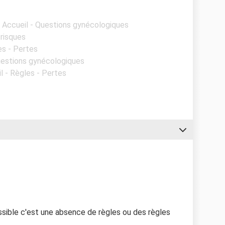
- Accueil - Questions gynécologiques
 risques
es - Pertes
Questions gynécologiques
l - Règles - Pertes
ible c'est une absence de règles ou des règles